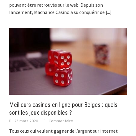
pouvant être retrouvés sur le web. Depuis son
lancement, Machance Casino a su conquérir de
[...]
Meilleurs casinos en ligne pour Belges : quels
sont les jeux disponibles ?
25 mars 2020
Commentaire
Tous ceux qui veulent gagner de l’argent sur internet