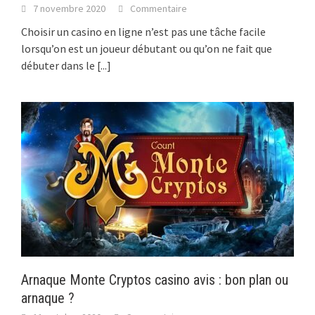
7 novembre 2020
Commentaire
Choisir un casino en ligne n’est pas une tâche facile
lorsqu’on est un joueur débutant ou qu’on ne fait que
débuter dans le
[...]
Arnaque Monte Cryptos casino avis : bon plan ou
arnaque ?