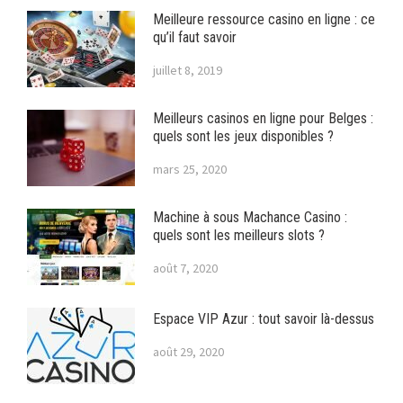
Meilleure ressource casino en ligne : ce
qu’il faut savoir
juillet 8, 2019
Meilleurs casinos en ligne pour Belges :
quels sont les jeux disponibles ?
mars 25, 2020
Machine à sous Machance Casino :
quels sont les meilleurs slots ?
août 7, 2020
Espace VIP Azur : tout savoir là-dessus
août 29, 2020