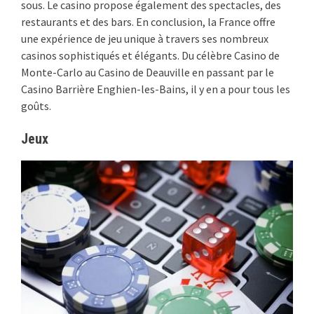
sous. Le casino propose également des spectacles, des
restaurants et des bars. En conclusion, la France offre
une expérience de jeu unique à travers ses nombreux
casinos sophistiqués et élégants. Du célèbre Casino de
Monte-Carlo au Casino de Deauville en passant par le
Casino Barrière Enghien-les-Bains, il y en a pour tous les
goûts.
Jeux