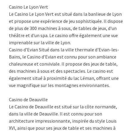
Casino Le Lyon Vert
Le Casino Le Lyon Vert est situé dans la banlieue de Lyon
et propose une expérience de jeu sophistiquée. Il dispose
de plus de 300 machines à sous, de tables de jeux, d'un
théâtre et d'un spa. Le casino offre également une vue
imprenable sur la ville de Lyon.
Casino d'Evian Situé dans la ville thermale d'Evian-les-
Bains, le Casino d'Evian est connu pour son ambiance
chaleureuse et conviviale. Il propose des jeux de table,
des machines à sous et des spectacles. Le casino est
également situé à proximité du lac Léman, offrant une
vue magnifique sur les montagnes environnantes.
Casino de Deauville
Le Casino de Deauville est situé sur la côte normande,
dans la ville de Deauville. Il est connu pour son
architecture impressionnante, inspirée du style Louis
XVI, ainsi que pour ses jeux de table et ses machines à