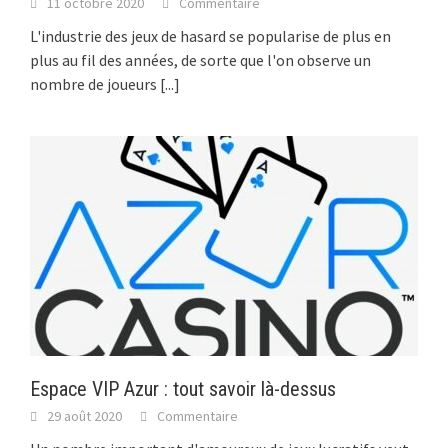
11 octobre 2020
Commentaire
L'industrie des jeux de hasard se popularise de plus en
plus au fil des années, de sorte que l'on observe un
nombre de joueurs
[...]
Espace VIP Azur : tout savoir là-dessus
29 août 2020
Commentaire